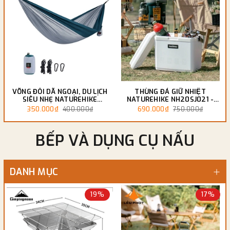
VÕNG ĐÔI DÃ NGOẠI, DU LỊCH
THÙNG ĐÁ GIỮ NHIỆT
SIÊU NHẸ NATUREHIKE
NATUREHIKE NH20SJ021 -
NH17D012-B
KHÔNG BÁNH XE
350.000₫
690.000₫
400.000₫
750.000₫
BẾP VÀ DỤNG CỤ NẤU
DANH MỤC
19%
17%