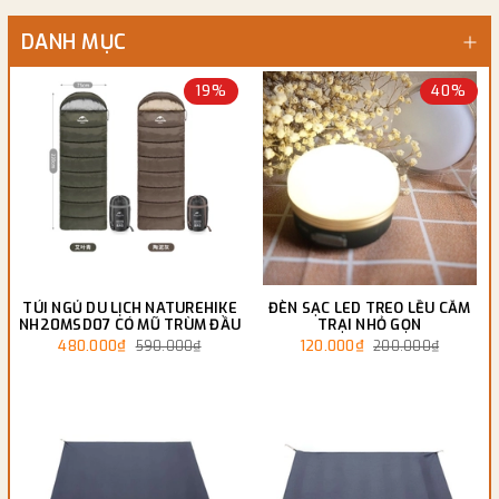
DANH MỤC
19%
40%
TÚI NGỦ DU LỊCH NATUREHIKE
ĐÈN SẠC LED TREO LỀU CẮM
NH20MSD07 CÓ MŨ TRÙM ĐẦU
TRẠI NHỎ GỌN
480.000₫
120.000₫
590.000₫
200.000₫