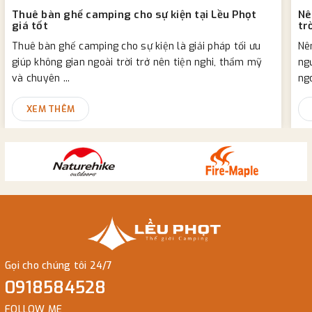
Thuê bàn ghế camping cho sự kiện tại Lều Phọt
Nê
giá tốt
tr
Thuê bàn ghế camping cho sự kiện là giải pháp tối ưu
Nên
giúp không gian ngoài trời trở nên tiện nghi, thẩm mỹ
ng
và chuyên ...
ngo
XEM THÊM
Gọi cho chúng tôi 24/7
0918584528
FOLLOW ME