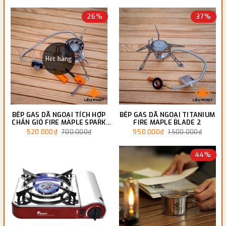
26%
37%
Hết hàng
BẾP GAS DÃ NGOẠI TÍCH HỢP
BẾP GAS DÃ NGOẠI TITANIUM
CHẮN GIÓ FIRE MAPLE SPARK
FIRE MAPLE BLADE 2
FMS-121 PLUS
520.000₫
950.000₫
700.000₫
1.500.000₫
44%