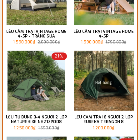
LỀU CẮM TRẠI VINTAGE HOME
LỀU CẮM TRẠI VINTAGE HOME
4-5P - TRẮNG SỮA
4-5P
1.590.000₫
1.590.000₫
2.000.000₫
1.790.000₫
21%
Hết hàng
LỀU TỰ BUNG 3-4 NGƯỜI 2 LỚP
LỀU CẮM TRẠI 6 NGƯỜI 2 LỚP
NATUREHIKE NH21ZP008
EUREKA TERAGON 8
1.250.000₫
1.200.000₫
1.590.000₫