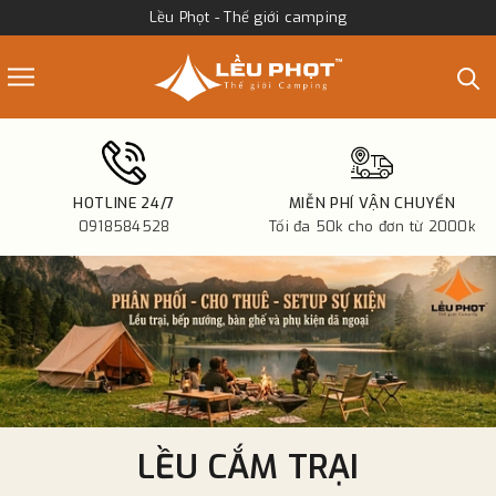
Lều Phọt - Thế giới camping
HOTLINE 24/7
MIỄN PHÍ VẬN CHUYỂN
0918584528
Tối đa 50k cho đơn từ 2000k
LỀU CẮM TRẠI