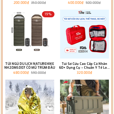
Camping Siêu Nhẹ
200.000₫
400.000₫
350.000₫
500.000₫
19%
TÚI NGỦ DU LỊCH NATUREHIKE
Túi Sơ Cứu Cao Cấp Cá Nhân
NH20MSD07 CÓ MŨ TRÙM ĐẦU
60+ Dụng Cụ – Chuẩn Y Tế Loại
A, Gọn Nhẹ Mang Theo
480.000₫
320.000₫
590.000₫