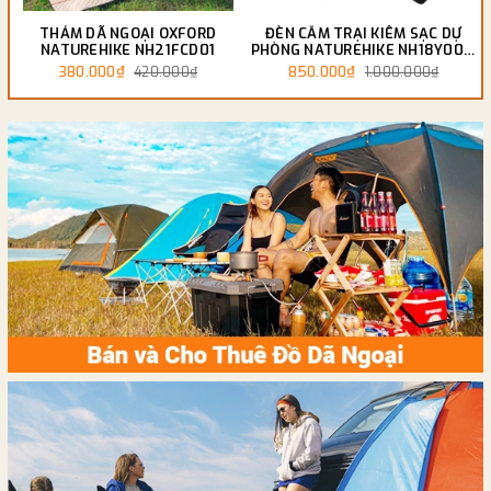
THẢM DÃ NGOẠI OXFORD
ĐÈN CẮM TRẠI KIÊM SẠC DỰ
NATUREHIKE NH21FCD01
PHÒNG NATUREHIKE NH18Y001-
A
380.000₫
850.000₫
420.000₫
1.000.000₫