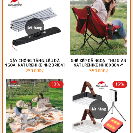
Hết hàng
GẬY CHỐNG TĂNG, LỀU DÃ
GHẾ XẾP DÃ NGOẠI THƯ GIÃN
NGOẠI NATUREHIKE NH20PJ041
NATUREHIKE NH18X004-Y
250.000₫
550.000₫
10%
15%
Hết hàng