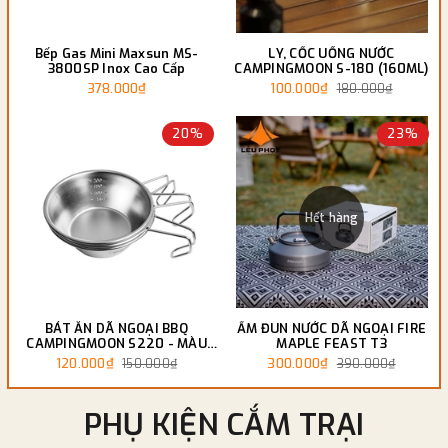
Bếp Gas Mini Maxsun MS-
LY, CỐC UỐNG NƯỚC
3800SP Inox Cao Cấp
CAMPINGMOON S-180 (160ML)
378.000₫
100.000₫
180.000₫
20%
23%
Hết hàng
BÁT ĂN DÃ NGOẠI BBQ
ẤM ĐUN NƯỚC DÃ NGOẠI FIRE
CAMPINGMOON S220 - MÀU
MAPLE FEAST T3
BẠC
120.000₫
300.000₫
150.000₫
390.000₫
PHỤ KIỆN CẮM TRẠI