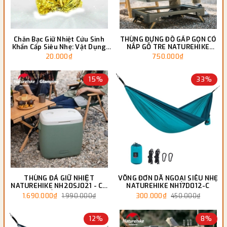
Chăn Bạc Giữ Nhiệt Cứu Sinh
THÙNG ĐỰNG ĐỒ GẤP GỌN CÓ
Khẩn Cấp Siêu Nhẹ: Vật Dụng
NẮP GỖ TRE NATUREHIKE
Sinh Tồn Bắt Buộc Cho Mọi
NH22SNX01
20.000₫
750.000₫
Chuyến Đi
15%
33%
THÙNG ĐÁ GIỮ NHIỆT
VÕNG ĐƠN DÃ NGOẠI SIÊU NHẸ
NATUREHIKE NH20SJ021 - CÓ
NATUREHIKE NH17D012-C
BÁNH XE
1.690.000₫
300.000₫
1.990.000₫
450.000₫
12%
8%