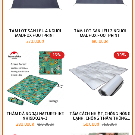
TẤM LÓT SÀN LỀU 4 NGƯỜI
TẤM LÓT SÀN LỀU 2 NGƯỜI
MADFOX FOOTPRINT
MADFOX FOOTPRINT
270.000₫
190.000₫
16%
33%
THẢM DÃ NGOẠI NATUREHIKE
TẤM CÁCH NHIỆT, CHỐNG NÓNG
NH19D024-Z
LẠNH, CHỐNG THẤM THÔNG
MINH
380.000₫
50.000₫
450.000₫
75.000₫