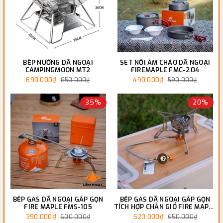
BẾP NƯỚNG DÃ NGOẠI
SET NỒI ẤM CHẢO DÃ NGOẠI
CAMPINGMOON MT2
FIREMAPLE FMC-204
690.000₫
490.000₫
850.000₫
590.000₫
35%
20%
BẾP GAS DÃ NGOẠI GẤP GỌN
BẾP GAS DÃ NGOẠI GẤP GỌN
FIRE MAPLE FMS-105
TÍCH HỢP CHẮN GIÓ FIRE MAPLE
SPARK FMS-121
390.000₫
520.000₫
600.000₫
650.000₫