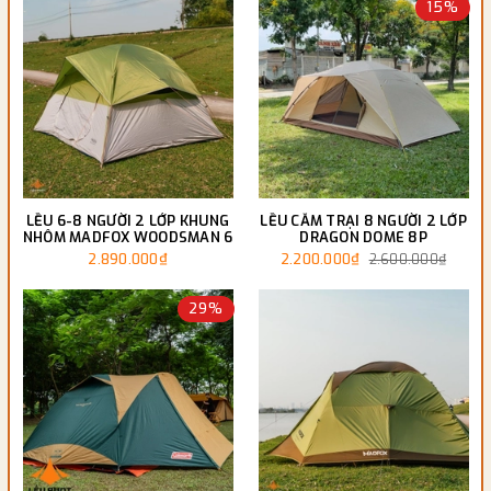
15%
LỀU 6-8 NGƯỜI 2 LỚP KHUNG
LỀU CẮM TRẠI 8 NGƯỜI 2 LỚP
NHÔM MADFOX WOODSMAN 6
DRAGON DOME 8P
2.890.000₫
2.200.000₫
2.600.000₫
29%