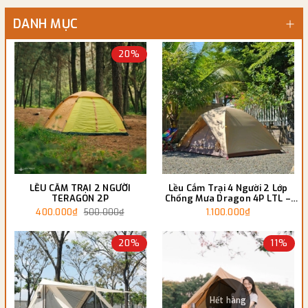
DANH MỤC
20%
LỀU CẮM TRẠI 2 NGƯỜI
Lều Cắm Trại 4 Người 2 Lớp
TERAGON 2P
Chống Mưa Dragon 4P LTL –
Bền Bỉ & Chống Nước Cực Tốt
400.000₫
1.100.000₫
500.000₫
20%
11%
Hết hàng