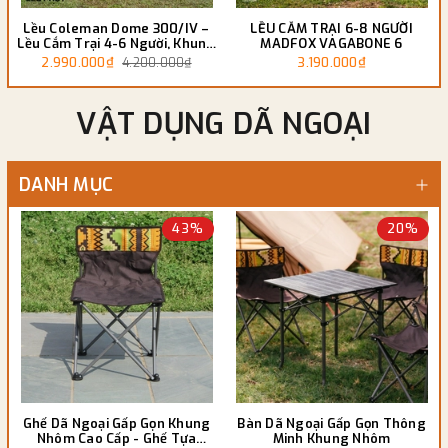
Lều Coleman Dome 300/IV –
LỀU CẮM TRẠI 6-8 NGƯỜI
Lều Cắm Trại 4-6 Người, Khung
MADFOX VAGABONE 6
Nhôm Cao Cấp
2.990.000₫
3.190.000₫
4.200.000₫
VẬT DỤNG DÃ NGOẠI
DANH MỤC
43%
20%
Ghế Dã Ngoại Gấp Gọn Khung
Bàn Dã Ngoại Gấp Gọn Thông
Nhôm Cao Cấp - Ghế Tựa
Minh Khung Nhôm