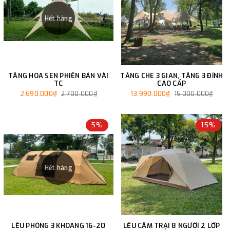
Hết hàng
TĂNG HOA SEN PHIÊN BẢN VÀI
TĂNG CHE 3 GIAN, TĂNG 3 ĐỈNH
TC
CAO CẤP
2.690.000₫
13.990.000₫
2.700.000₫
15.000.000₫
5%
15%
Hết hàng
LỀU PHÒNG 3 KHOANG 16-20
LỀU CẮM TRẠI 8 NGƯỜI 2 LỚP