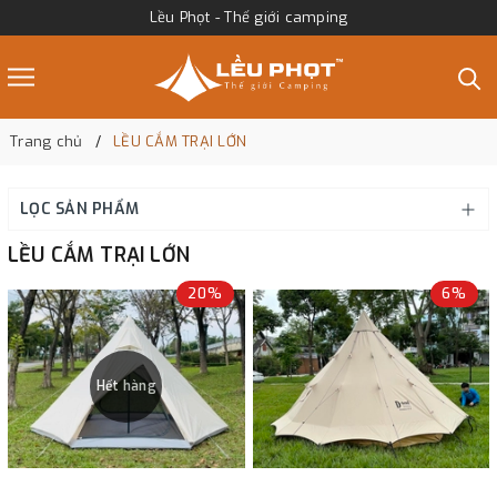
Lều Phọt - Thế giới camping
Trang chủ
LỀU CẮM TRẠI LỚN
LỌC SẢN PHẨM
LỀU CẮM TRẠI LỚN
20%
6%
Hết hàng