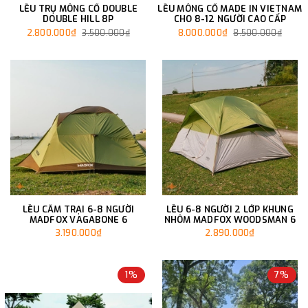
LỀU TRỤ MÔNG CỔ DOUBLE
LỀU MÔNG CỔ MADE IN VIETNAM
DOUBLE HILL 8P
CHO 8-12 NGƯỜI CAO CẤP
2.800.000₫
8.000.000₫
3.500.000₫
8.500.000₫
LỀU CẮM TRẠI 6-8 NGƯỜI
LỀU 6-8 NGƯỜI 2 LỚP KHUNG
MADFOX VAGABONE 6
NHÔM MADFOX WOODSMAN 6
3.190.000₫
2.890.000₫
1%
7%