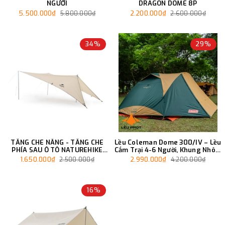
NGƯỜI
DRAGON DOME 8P
5.500.000₫
2.200.000₫
5.800.000₫
2.600.000₫
34%
29%
TĂNG CHE NẮNG - TĂNG CHE
Lều Coleman Dome 300/IV – Lều
PHÍA SAU Ô TÔ NATUREHIKE
Cắm Trại 4-6 Người, Khung Nhôm
NH21TM001
Cao Cấp
1.650.000₫
2.990.000₫
2.500.000₫
4.200.000₫
16%