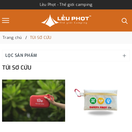
Lều Phọt - Thế giới camping
Trang chủ
TÚI SƠ CỨU
LỌC SẢN PHẨM
TÚI SƠ CỨU