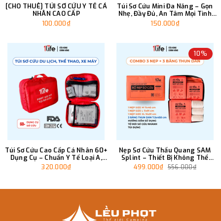
[CHO THUÊ] TÚI SƠ CỨU Y TẾ CÁ
Túi Sơ Cứu Mini Đa Năng – Gọn
NHÂN CAO CẤP
Nhẹ, Đầy Đủ, An Tâm Mọi Tình
Huống
100.000₫
150.000₫
10%
Túi Sơ Cứu Cao Cấp Cá Nhân 60+
Nẹp Sơ Cứu Thấu Quang SAM
Dụng Cụ – Chuẩn Y Tế Loại A,
Splint – Thiết Bị Không Thể
Gọn Nhẹ Mang Theo
Thiếu Trong Bộ Sơ Cứu Camping
320.000₫
499.000₫
556.000₫