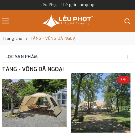
Lều Phọt - Thế giới camping
Trang chủ
TĂNG - VÕNG DÃ NGOẠI
LỌC SẢN PHẨM
TĂNG - VÕNG DÃ NGOẠI
7%