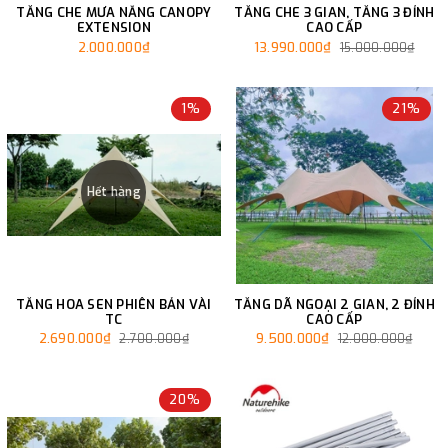
TĂNG CHE MƯA NẮNG CANOPY
TĂNG CHE 3 GIAN, TĂNG 3 ĐỈNH
EXTENSION
CAO CẤP
2.000.000₫
13.990.000₫
15.000.000₫
1%
21%
Hết hàng
TĂNG HOA SEN PHIÊN BẢN VÀI
TĂNG DÃ NGOẠI 2 GIAN, 2 ĐỈNH
TC
CAO CẤP
2.690.000₫
9.500.000₫
2.700.000₫
12.000.000₫
20%