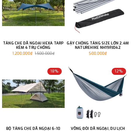
TĂNG CHE DÃ NGOẠI HEXA TARP
GẬY CHỐNG TĂNG SIZE LỚN 2.4M
KÈM 4 TRỤ CHỐNG
NATUREHIKE NH19PJ042
1.200.000₫
500.000₫
1.500.000₫
18%
12%
BỘ TĂNG CHE DÃ NGOẠI 6-10
VÕNG ĐÔI DÃ NGOẠI, DU LỊCH