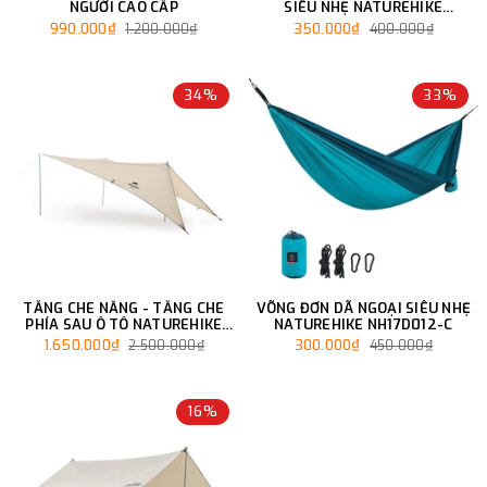
NGƯỜI CAO CẤP
SIÊU NHẸ NATUREHIKE
NH17D012-B
990.000₫
350.000₫
1.200.000₫
400.000₫
34%
33%
TĂNG CHE NẮNG - TĂNG CHE
VÕNG ĐƠN DÃ NGOẠI SIÊU NHẸ
PHÍA SAU Ô TÔ NATUREHIKE
NATUREHIKE NH17D012-C
NH21TM001
1.650.000₫
300.000₫
2.500.000₫
450.000₫
16%