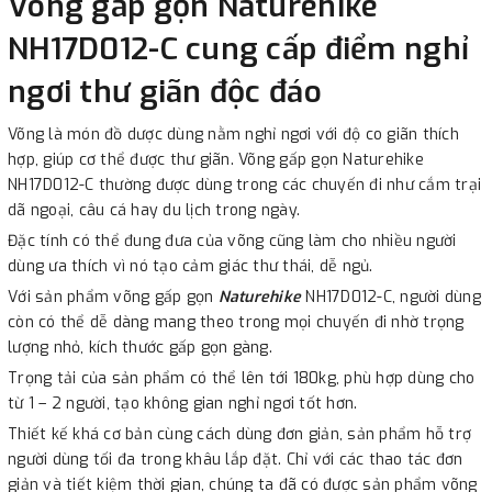
Võng gấp gọn Naturehike
NH17D012-C cung cấp điểm nghỉ
ngơi thư giãn độc đáo
Võng là món đồ dược dùng nằm nghỉ ngơi với độ co giãn thích
hợp, giúp cơ thể được thư giãn. Võng gấp gọn Naturehike
NH17D012-C thường được dùng trong các chuyến đi như cắm trại
dã ngoại, câu cá hay du lịch trong ngày.
Đặc tính có thể đung đưa của võng cũng làm cho nhiều người
dùng ưa thích vì nó tạo cảm giác thư thái, dễ ngủ.
Với sản phẩm võng gấp gọn
Naturehike
NH17D012-C, người dùng
còn có thể dễ dàng mang theo trong mọi chuyến đi nhờ trọng
lượng nhỏ, kích thước gấp gọn gàng.
Trọng tải của sản phẩm có thể lên tới 180kg, phù hợp dùng cho
từ 1 – 2 người, tạo không gian nghỉ ngơi tốt hơn.
Thiết kế khá cơ bản cùng cách dùng đơn giản, sản phẩm hỗ trợ
người dùng tối đa trong khâu lắp đặt. Chỉ với các thao tác đơn
giản và tiết kiệm thời gian, chúng ta đã có được sản phẩm võng