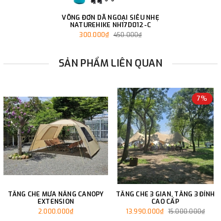
VÕNG ĐƠN DÃ NGOẠI SIÊU NHẸ
NATUREHIKE NH17D012-C
300.000₫
450.000₫
SẢN PHẨM LIÊN QUAN
7%
TĂNG CHE MƯA NẮNG CANOPY
TĂNG CHE 3 GIAN, TĂNG 3 ĐỈNH
EXTENSION
CAO CẤP
2.000.000₫
13.990.000₫
15.000.000₫