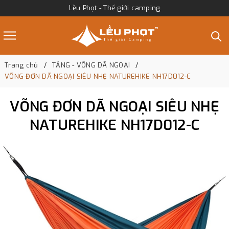
Lều Phọt - Thế giới camping
Trang chủ
TĂNG - VÕNG DÃ NGOẠI
VÕNG ĐƠN DÃ NGOẠI SIÊU NHẸ NATUREHIKE NH17D012-C
VÕNG ĐƠN DÃ NGOẠI SIÊU NHẸ
NATUREHIKE NH17D012-C