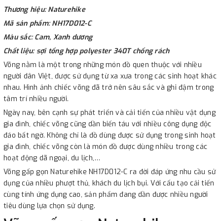
Thương hiệu: Naturehike
Mã sản phẩm: NH17D012-C
Màu sắc: Cam, Xanh dương
Chất liệu: sợi tổng hợp polyester 340T chống rách
Võng nằm là một trong những món đồ quen thuộc với nhiều
người dân Việt, được sử dụng từ xa xưa trong các sinh hoạt khác
nhau. Hình ảnh chiếc võng đã trở nên sâu sắc và ghi đậm trong
tâm trí nhiều người.
Ngày nay, bên cạnh sự phát triển và cải tiến của nhiều vật dụng
gia đình, chiếc võng cũng dần biến táu với nhiều công dụng độc
đáo bất ngờ. Không chỉ là đồ dùng được sử dụng trong sinh hoạt
gia đình, chiếc võng còn là món đồ được dùng nhiều trong các
hoạt động dã ngoại, du lịch,…
Võng gấp gọn Naturehike NH17D012-C ra đời đáp ứng nhu cầu sử
dụng của nhiều phượt thủ, khách du lịch bụi. Với cấu tạo cải tiến
cùng tính ứng dụng cao, sản phẩm đang dần được nhiều người
tiêu dùng lựa chọn sử dụng.