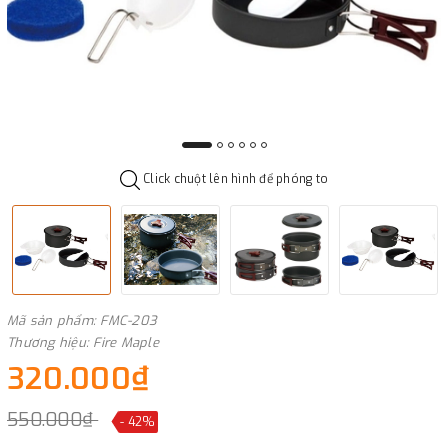
Click chuột lên hình để phóng to
Mã sản phẩm: FMC-203
Thương hiệu: Fire Maple
320.000₫
550.000₫
- 42%