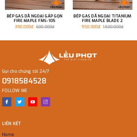
BẾP GAS DÃ NGOẠI GẤP GỌN
BẾP GAS DÃ NGOẠI TITANIUM
FIRE MAPLE FMS-105
FIRE MAPLE BLADE 2
390.000₫
950.000₫
600.000₫
1.500.000₫
Gọi cho chúng tôi 24/7
0918584528
FOLLOW ME
LIÊN KẾT
Home