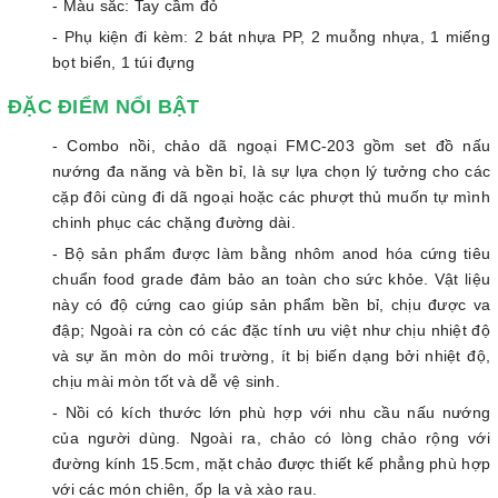
- Màu sắc: Tay cầm đỏ
- Phụ kiện đi kèm: 2 bát nhựa PP, 2 muỗng nhựa, 1 miếng
bọt biển, 1 túi đựng
ĐẶC ĐIỂM NỔI BẬT
- Combo nồi, chảo dã ngoại FMC-203 gồm set đồ nấu
nướng đa năng và bền bỉ, là sự lựa chọn lý tưởng cho các
cặp đôi cùng đi dã ngoại hoặc các phượt thủ muốn tự mình
chinh phục các chặng đường dài.
- Bộ sản phẩm được làm bằng nhôm anod hóa cứng tiêu
chuẩn food grade đảm bảo an toàn cho sức khỏe. Vật liệu
này có độ cứng cao giúp sản phẩm bền bỉ, chịu được va
đập; Ngoài ra còn có các đặc tính ưu việt như chịu nhiệt độ
và sự ăn mòn do môi trường, ít bị biến dạng bởi nhiệt độ,
chịu mài mòn tốt và dễ vệ sinh.
- Nồi có kích thước lớn phù hợp với nhu cầu nấu nướng
của người dùng. Ngoài ra, chảo có lòng chảo rộng với
đường kính 15.5cm, mặt chảo được thiết kế phẳng phù hợp
với các món chiên, ốp la và xào rau.