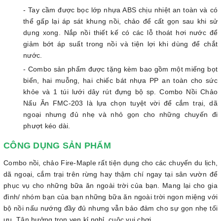
- Tay cầm được bọc lớp nhựa ABS chịu nhiệt an toàn và có
thể gấp lại áp sát khung nồi, chảo để cất gọn sau khi sử
dụng xong. Nắp nồi thiết kế có các lỗ thoát hơi nước để
giảm bớt áp suất trong nồi và tiện lợi khi dùng để chắt
nước.
- Combo sản phẩm được tặng kèm bao gồm một miếng bọt
biển, hai muỗng, hai chiếc bát nhựa PP an toàn cho sức
khỏe và 1 túi lưới dây rút đựng bộ sp. Combo Nồi Chảo
Nấu Ăn FMC-203 là lựa chọn tuyệt vời để cắm trại, dã
ngoại nhưng đủ nhẹ và nhỏ gọn cho những chuyến đi
phượt kéo dài.
CÔNG DỤNG SẢN PHẨM
Combo nồi, chảo Fire-Maple rất tiện dụng cho các chuyến du lịch,
dã ngoại, cắm trại trên rừng hay thậm chí ngay tại sân vườn để
phục vụ cho những bữa ăn ngoài trời của bạn. Mang lại cho gia
đình/ nhóm bạn của bạn những bữa ăn ngoài trời ngon miệng với
bộ nồi nấu nướng đầy đủ nhưng vẫn bảo đảm cho sự gọn nhẹ tối
ưu. Tận hưởng trọn vẹn kỉ nghỉ, cuộc vui chơi.