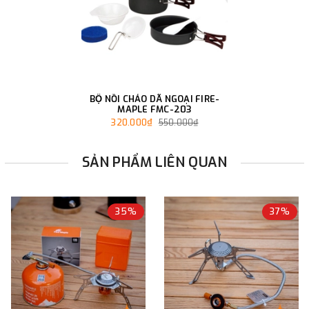
BỘ NỒI CHẢO DÃ NGOẠI FIRE-
MAPLE FMC-203
320.000₫
550.000₫
SẢN PHẨM LIÊN QUAN
35%
37%