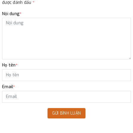
được đánh dấu
*
Nội dung
*
Họ tên
*
Email
*
GỬI BÌNH LUẬN