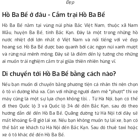
Đẹp
Hồ Ba Bể ở đâu - Cắm trại Hồ Ba Bể
Hồ Ba Bể nằm tại vùng núi phía Bắc Việt Nam, thuộc xã Nam
Mẫu, huyện Ba Bể, tỉnh Bắc Kạn. Đây là một trong những hồ
nước nhiệt đới lớn nhất ở Việt Nam và nổi tiếng với vẻ đẹp
hoang sơ. Hồ Ba Bể được bao quanh bởi các ngọn núi xanh mượt
và rừng núi mênh mông. Đây sẽ là điểm đến lý tưởng cho những
ai muốn trải nghiệm cắm trại giữa thiên nhiên hùng vĩ.
Di chuyển tới Hồ Ba Bể bằng cách nào?
Nếu bạn muốn di chuyển bằng phương tiện cá nhân thì nên chọn
ô tô vì đường khá xa. Còn với những người đam mê "phượt" thì xe
máy cũng là một sự lựa chọn không tồi. . Từ Hà Nội, bạn có thể
đi theo Quốc lộ 3 và Quốc lộ 34 để đến Bắc Kạn, sau đó theo
hướng dẫn để đến Hồ Ba Bể. Quãng đường từ Hà Nội tới đây sẽ
mất khoảng 6-8 giờ lái xe. Nếu bạn không muốn tự lái xe, bạn có
thể bắt xe khách từ Hà Nội đến Bắc Kạn. Sau đó thuê taxi hoặc
xe ô tô khác để đến Hồ Ba Bể.