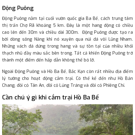
Động Puông
Động Puông nằm tại cuối vườn quốc gia Ba Bể, cách trung tâm
thị trấn Chợ Rã khoảng 5 km. Đây là một hang động có chiều
cao lên đến 30m và chiều dài 300m. Động Puông được tạo ra
bởi dòng sông Năng khi nó xuyên qua núi đá vôi Lũng Nham.
Những vách đá đứng trong hang và sự tồn tại của nhiều khối
thạch nhũ đầy màu sắc bên trong. Tất cả khiến Động Puông trở
thành một điểm đến hấp dẫn không thể bỏ lỡ.
Ngoài Động Puông và Hồ Ba Bể, Bắc Kạn còn rất nhiều địa điểm
lý tưởng cho hoạt động cắm trại. Có thể kể đến như Hồ Bản
Chang, đồi cỏ Tân An, đồi cỏ Lủng Tráng và đồi cỏ Phiêng Chỉ.
Cần chú ý gì khi cắm trại Hồ Ba Bể