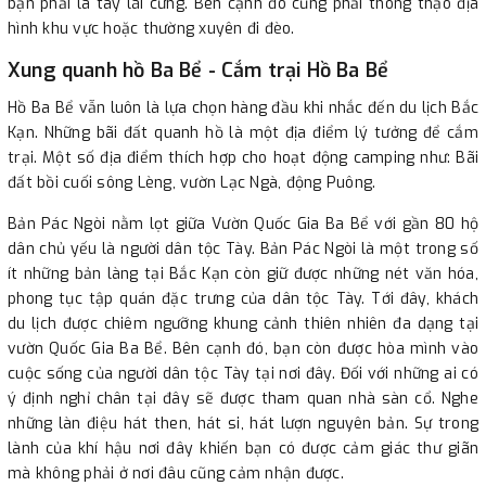
bạn phải là tay lái cứng. Bên cạnh đó cũng phải thông thạo địa
hình khu vực hoặc thường xuyên đi đèo.
Xung quanh hồ Ba Bể - Cắm trại Hồ Ba Bể
Hồ Ba Bể vẫn luôn là lựa chọn hàng đầu khi nhắc đến du lịch Bắc
Kạn. Những bãi đất quanh hồ là một địa điểm lý tưởng để cắm
trại. Một số địa điểm thích hợp cho hoạt động camping như: Bãi
đất bồi cuối sông Lèng, vườn Lạc Ngà, động Puông.
Bản Pác Ngòi nằm lọt giữa Vườn Quốc Gia Ba Bể với gần 80 hộ
dân chủ yếu là người dân tộc Tày. Bản Pác Ngòi là một trong số
ít những bản làng tại Bắc Kạn còn giữ được những nét văn hóa,
phong tục tập quán đặc trưng của dân tộc Tày. Tới đây, khách
du lịch được chiêm ngưỡng khung cảnh thiên nhiên đa dạng tại
vườn Quốc Gia Ba Bể. Bên cạnh đó, bạn còn được hòa mình vào
cuộc sống của người dân tộc Tày tại nơi đây. Đối với những ai có
ý định nghỉ chân tại đây sẽ được tham quan nhà sàn cổ. Nghe
những làn điệu hát then, hát si, hát lượn nguyên bản. Sự trong
lành của khí hậu nơi đây khiến bạn có được cảm giác thư giãn
mà không phải ở nơi đâu cũng cảm nhận được.