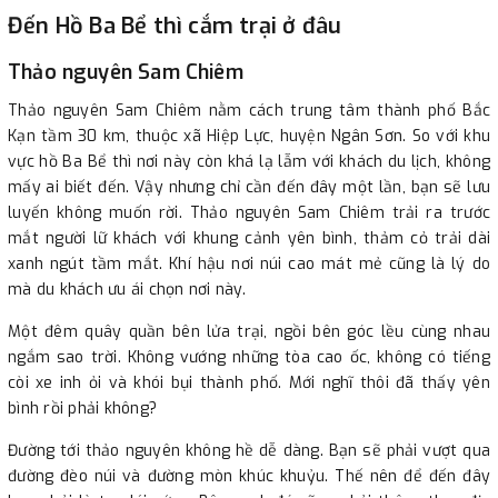
Đến Hồ Ba Bể thì cắm trại ở đâu
Thảo nguyên Sam Chiêm
Thảo nguyên Sam Chiêm nằm cách trung tâm thành phố Bắc
Kạn tầm 30 km, thuộc xã Hiệp Lực, huyện Ngân Sơn. So với khu
vực hồ Ba Bể thì nơi này còn khá lạ lẫm với khách du lịch, không
mấy ai biết đến. Vậy nhưng chỉ cần đến đây một lần, bạn sẽ lưu
luyến không muốn rời. Thảo nguyên Sam Chiêm trải ra trước
mắt người lữ khách với khung cảnh yên bình, thảm cỏ trải dài
xanh ngút tầm mắt. Khí hậu nơi núi cao mát mẻ cũng là lý do
mà du khách ưu ái chọn nơi này.
Một đêm quây quần bên lửa trại, ngồi bên góc lều cùng nhau
ngắm sao trời. Không vướng những tòa cao ốc, không có tiếng
còi xe inh ỏi và khói bụi thành phố. Mới nghĩ thôi đã thấy yên
bình rồi phải không?
Đường tới thảo nguyên không hề dễ dàng. Bạn sẽ phải vượt qua
đường đèo núi và đường mòn khúc khuỷu. Thế nên để đến đây