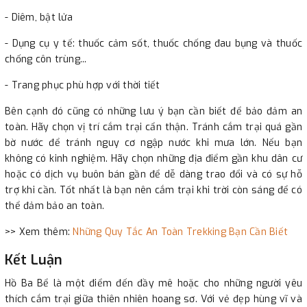
- Diêm, bật lửa
- Dụng cụ y tế: thuốc cảm sốt, thuốc chống đau bụng và thuốc
chống côn trùng...
- Trang phục phù hợp với thời tiết
Bên cạnh đó cũng có những lưu ý bạn cần biết để bảo đảm an
toàn. Hãy chọn vị trí cắm trại cẩn thận. Tránh cắm trại quá gần
bờ nước để tránh nguy cơ ngập nước khi mưa lớn. Nếu bạn
không có kinh nghiệm. Hãy chọn những địa điểm gần khu dân cư
hoặc có dịch vụ buôn bán gần để dễ dàng trao đổi và có sự hỗ
trợ khi cần. Tốt nhất là bạn nên cắm trại khi trời còn sáng để có
thể đảm bảo an toàn.
>> Xem thêm:
Những Quy Tắc An Toàn Trekking Bạn Cần Biết
Kết Luận
Hồ Ba Bể là một điểm đến đầy mê hoặc cho những người yêu
thích cắm trại giữa thiên nhiên hoang sơ. Với vẻ đẹp hùng vĩ và