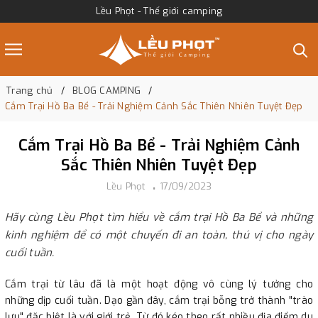
Lều Phọt - Thế giới camping
Trang chủ
BLOG CAMPING
Cắm Trại Hồ Ba Bể - Trải Nghiệm Cảnh Sắc Thiên Nhiên Tuyệt Đẹp
Cắm Trại Hồ Ba Bể - Trải Nghiệm Cảnh
Sắc Thiên Nhiên Tuyệt Đẹp
Lều Phọt
17/09/2023
Hãy cùng Lều Phọt tìm hiểu về cắm trại Hồ Ba Bể và những
kinh nghiệm để có một chuyến đi an toàn, thú vị cho ngày
cuối tuần.
Cắm trại từ lâu đã là một hoạt động vô cùng lý tưởng cho
những dịp cuối tuần. Dạo gần đây, cắm trại bỗng trở thành "trào
lưu" đặc biệt là với giới trẻ. Từ đó kéo theo rất nhiều địa điểm du