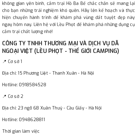
không gian yên bình, cắm trại Hồ Ba Bể chắc chắn sẽ mang lại
cho bạn những trải nghiệm khó quên. Hãy lên kế hoạch và thực
hiện chuyến hành trình để khám phá vùng đất tuyệt đẹp này
ngay hôm nay. Liên hệ với Lều Phọt để khám phá những dụng cụ
cắm trại chất lượng nhé!
CÔNG TY TNHH THƯƠNG MẠI VÀ DỊCH VỤ DÃ
NGOẠI VIỆT (LỀU PHỌT - THẾ GIỚI CAMPING)
📍 Cơ sở 1
Địa chỉ: 15 Phương Liệt - Thanh Xuân - Hà Nội
Hotline: 0918584528
📍 Cơ sở 2
Địa chỉ: 23 ngõ 68 Xuân Thuỷ - Cầu Giấy - Hà Nội
Hotline: 0948628811
Thời gian làm việc