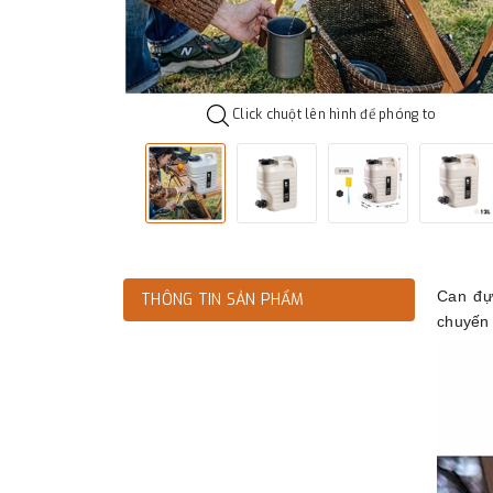
Click chuột lên hình để phóng to
Can đự
THÔNG TIN SẢN PHẨM
chuyến 