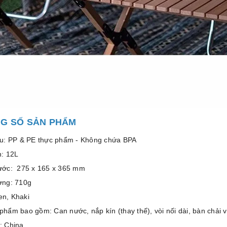
G SỐ SẢN PHẨM
ệu: PP & PE thực phẩm - Không chứa BPA
h: 12L
hước: 275 x 165 x 365 mm
ợng: 710g
n, Khaki
phẩm bao gồm: Can nước, nắp kín (thay thế), vòi nối dài, bàn chải v
: China