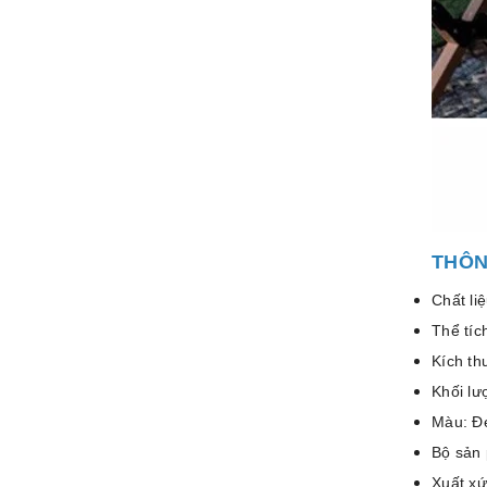
THÔN
Chất li
Thể tíc
Kích t
Khối lư
Màu: Đe
Bộ sản 
Xuất xứ