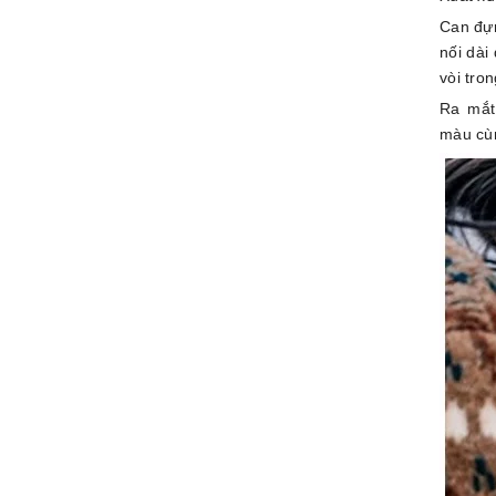
Can đựn
nối dài
vòi tro
Ra mắt
màu cù