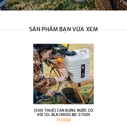
SẢN PHẨM BẠN VỪA XEM
[CHO THUÊ] CAN ĐỰNG NƯỚC CÓ
VÒI 12L BLACKDOG BD-ST001
75.000₫