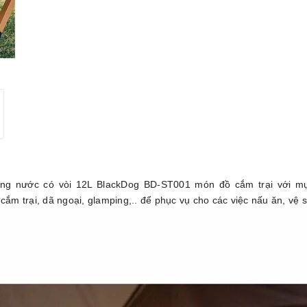
ng nước có vòi 12L BlackDog BD-ST001 món đồ cắm trại với mục
cắm trại, dã ngoại, glamping,.. để phục vụ cho các việc nấu ăn, vệ si