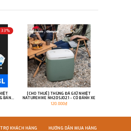
33%
HIỆT
[CHO THUÊ] THÙNG ĐÁ GIỮ NHIỆT
[CHO THUÊ] THU
G BÁNH
NATUREHIKE NH20SJ021 - CÓ BÁNH XE
NẮP GỖ TR
120.000₫
 TRỢ KHÁCH HÀNG
HƯỚNG DẪN MUA HÀNG