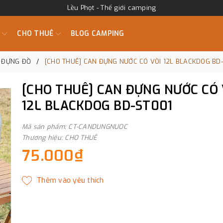
Lều Phọt - Thế giới camping
M
CHO THUÊ
BLOG CAMPING
 ĐỰNG ĐỒ
[CHO THUÊ] CAN ĐỰNG NƯỚC CÓ VÒI 12L BLACKDOG BD
[CHO THUÊ] CAN ĐỰNG NƯỚC CÓ 
12L BLACKDOG BD-ST001
Mã sản phẩm: CT-CANDUNGNUOC
Thương hiệu: CHO THUÊ
75.000₫