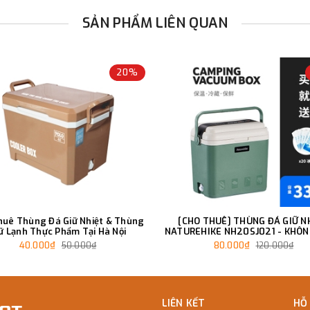
SẢN PHẨM LIÊN QUAN
20%
huê Thùng Đá Giữ Nhiệt & Thùng
[CHO THUÊ] THÙNG ĐÁ GIỮ N
ữ Lạnh Thực Phẩm Tại Hà Nội
NATUREHIKE NH20SJ021 - KHÔN
XE
40.000₫
80.000₫
50.000₫
120.000₫
LIÊN KẾT
HỖ