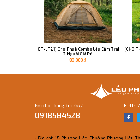
[CT-LT21] Cho Thuê Combo Lều Cắm Trại
[CHO T
2 Người Giá Rẻ
80.000₫
Gọi cho chúng tôi 24/7
FOLLO
0918584528
- Địa chỉ: 15 Phương Liệt, Phường Phương Liệt, Tha