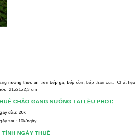
ng nướng thức ăn trên bếp ga, bếp cồn, bếp than củi... Chất liệu
ước: 21x21x2,3 cm
THUÊ CHẢO GANG NƯỚNG TẠI LỀU PHỌT:
gày đầu: 20k
gày sau: 10k
/ngà
y
 TÍNH NGÀY THUÊ