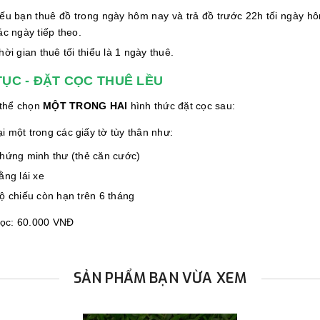
ếu bạn thuê đồ trong ngày hôm nay và trả đồ trước 22h tối ngày hôm 
ác ngày tiếp theo.
hời gian thuê tối thiểu là 1 ngày thuê.
TỤC - ĐẶT CỌC THUÊ LỀU
 thể chọn
MỘT TRONG HAI
hình thức đặt cọc sau:
ại một trong các giấy tờ tùy thân như:
hứng minh thư (thẻ căn cước)
ằng lái xe
ộ chiếu còn hạn trên 6 tháng
cọc: 60.000 VNĐ
SẢN PHẨM BẠN VỪA XEM