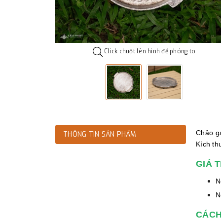
Click chuột lên hình để phóng to
Chảo ga
THÔNG TIN SẢN PHẨM
Kích th
GIÁ 
N
N
CÁCH