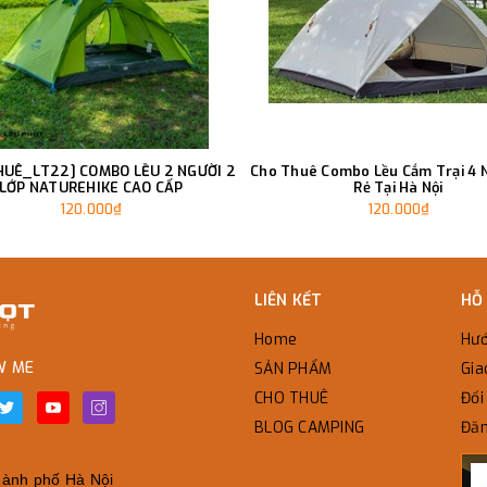
HUÊ_LT22] COMBO LỀU 2 NGƯỜI 2
Cho Thuê Combo Lều Cắm Trại 4 N
LỚP NATUREHIKE CAO CẤP
Rẻ Tại Hà Nội
120.000₫
120.000₫
LIÊN KẾT
HỖ
Home
Hướ
W ME
SẢN PHẨM
Gia
CHO THUÊ
Đổi 
BLOG CAMPING
Đăn
̀nh phố Hà Nội