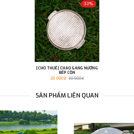
33%
[CHO THUÊ] CHẢO GANG NƯỚNG
BẾP CỒN
20.000₫
30.000₫
SẢN PHẨM LIÊN QUAN