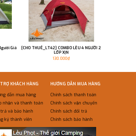
gười Giá
[CHO THUÊ_LT42] COMBO LỀU 4 NGƯỜI 2
[CHO THUÊ_LT4
LỚP XỊN
130.000₫
 TRỢ KHÁCH HÀNG
HƯỚNG DẪN MUA HÀNG
ng dẫn mua hàng
Chính sách thanh toán
o nhận và thanh toán
Chính sách vận chuyển
trả và bảo hành
Chính sách đổi trả
g ký thành viên
Chính sách bảo hành