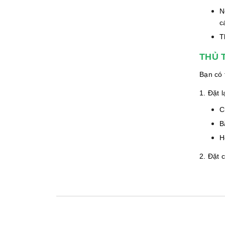
N
c
T
THỦ 
Bạn có
1. Đặt l
C
B
H
2. Đặt 