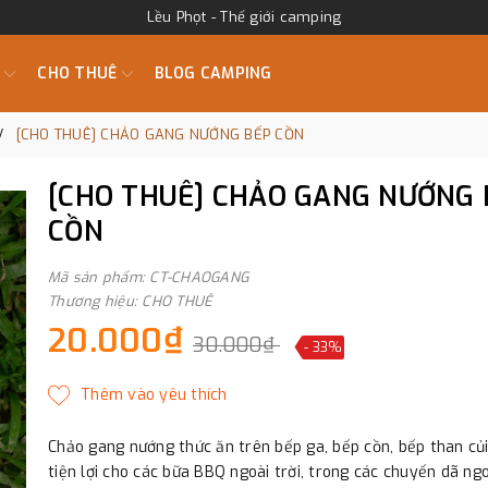
Lều Phọt - Thế giới camping
M
CHO THUÊ
BLOG CAMPING
[CHO THUÊ] CHẢO GANG NƯỚNG BẾP CỒN
[CHO THUÊ] CHẢO GANG NƯỚNG 
CỒN
Mã sản phẩm: CT-CHAOGANG
Thương hiệu: CHO THUÊ
20.000₫
30.000₫
- 33%
Chảo gang nướng thức ăn trên bếp ga, bếp cồn, bếp than củ
tiện lợi cho các bữa BBQ ngoài trời, trong các chuyến dã ngo