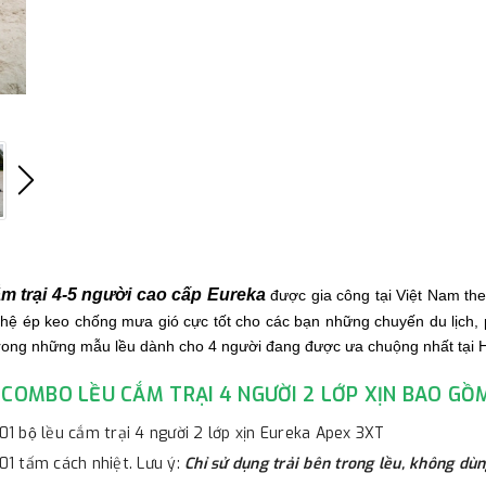
ắm trại 4-5 người cao cấp Eureka
được gia công tại Việt Nam th
hệ ép keo chống mưa gió cực tốt cho các bạn những chuyến du lịch,
trong những mẫu lều dành cho 4 người đang được ưa chuộng nhất tại H
COMBO LỀU CẮM TRẠI 4 NGƯỜI 2 LỚP XỊN BAO GỒ
 01 bộ lều cắm trại 4 người 2 lớp xịn Eureka Apex 3XT
 01 tấm cách nhiệt. Lưu ý:
Chỉ sử dụng trải bên trong lều, không du