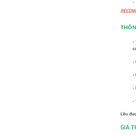
-
RECOM
THÔN
-
c
-
-
-
-
Lều đượ
GIÁ 