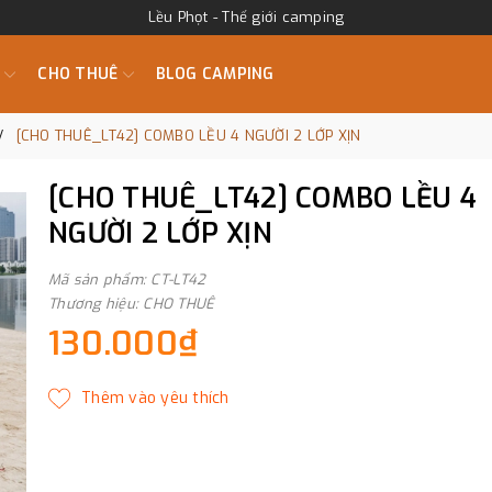
Lều Phọt - Thế giới camping
M
CHO THUÊ
BLOG CAMPING
[CHO THUÊ_LT42] COMBO LỀU 4 NGƯỜI 2 LỚP XỊN
[CHO THUÊ_LT42] COMBO LỀU 4
NGƯỜI 2 LỚP XỊN
Mã sản phẩm: CT-LT42
Thương hiệu: CHO THUÊ
130.000₫