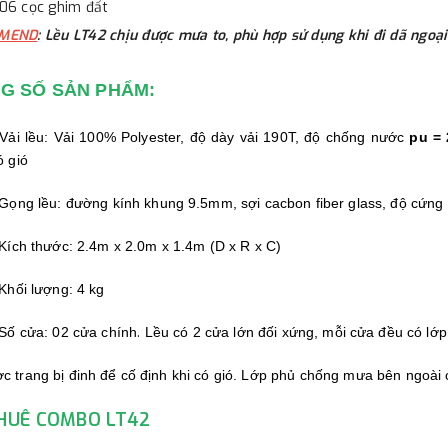
 06 cọc ghim đất
MEND
: Lều LT42 chịu được mưa to, phù hợp sử dụng khi đi dã ngoạ
G SỐ SẢN PHẨM:
 Vải lều: Vải 100% Polyester, độ dày vải 190T, độ chống nước
pu =
ó gió
 Gọng lều: đường kính khung 9.5mm, sợi cacbon fiber glass, độ cứng
 Kích thước: 2.4m x 2.0m x 1.4m (D x R x C)
 Khối lượng: 4 kg
.
 Số cửa: 02 cửa chính
Lều có 2 cửa lớn đối xứng, mỗi cửa đều có lớ
c trang bị đinh để cố định khi có gió. Lớp phủ chống mưa bên ngoài c
THUÊ COMBO LT42