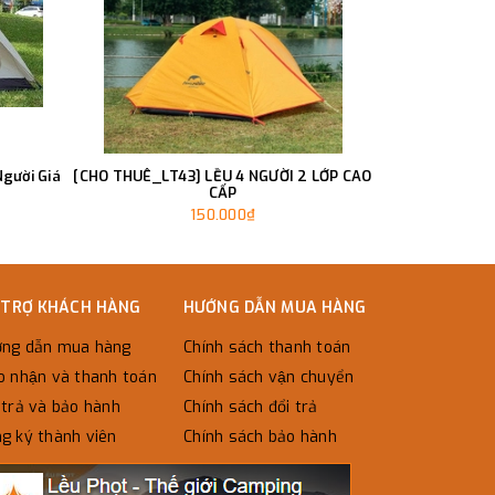
gười Giá
[CHO THUÊ_LT43] LỀU 4 NGƯỜI 2 LỚP CAO
[CHO THUÊ_V
CẤP
150.000₫
150
 TRỢ KHÁCH HÀNG
HƯỚNG DẪN MUA HÀNG
ng dẫn mua hàng
Chính sách thanh toán
o nhận và thanh toán
Chính sách vận chuyển
trả và bảo hành
Chính sách đổi trả
g ký thành viên
Chính sách bảo hành