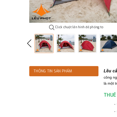
Click chuột lên hình để phóng to
THÔNG TIN SẢN PHẨM
Lều c
công ng
là một 
THUÊ 
-
-