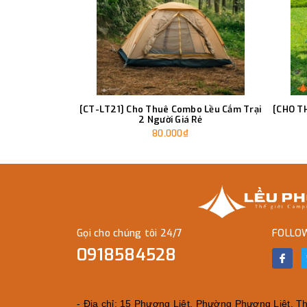
[CT-LT21] Cho Thuê Combo Lều Cắm Trại
[CHO T
2 Người Giá Rẻ
80.000₫
Gọi cho chúng tôi 24/7
FOLLO
0918584528
- Địa chỉ: 15 Phương Liệt, Phường Phương Liệt, Tha