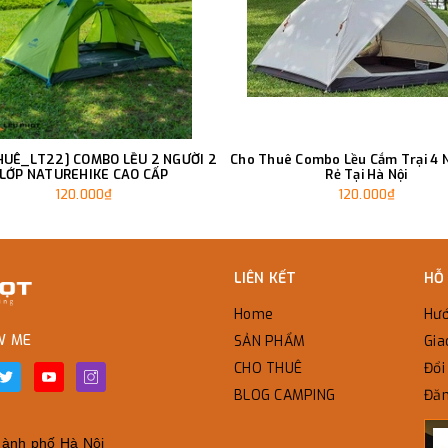
HUÊ_LT22] COMBO LỀU 2 NGƯỜI 2
Cho Thuê Combo Lều Cắm Trại 4 N
LỚP NATUREHIKE CAO CẤP
Rẻ Tại Hà Nội
120.000₫
120.000₫
LIÊN KẾT
HỖ
Home
Hướ
W ME
SẢN PHẨM
Gia
CHO THUÊ
Đổi 
BLOG CAMPING
Đăn
̀nh phố Hà Nội