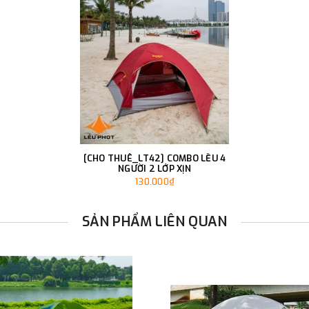
[CHO THUÊ_LT42] COMBO LỀU 4
NGƯỜI 2 LỚP XỊN
130.000₫
SẢN PHẨM LIÊN QUAN