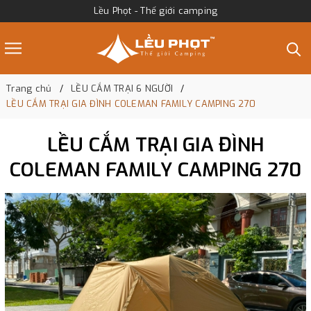
Lều Phọt - Thế giới camping
Trang chủ
LỀU CẮM TRẠI 6 NGƯỜI
LỀU CẮM TRẠI GIA ĐÌNH COLEMAN FAMILY CAMPING 270
LỀU CẮM TRẠI GIA ĐÌNH
COLEMAN FAMILY CAMPING 270