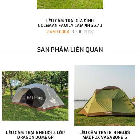
LỀU CẮM TRẠI GIA ĐÌNH
COLEMAN FAMILY CAMPING 270
2.450.000₫
3.300.000₫
SẢN PHẨM LIÊN QUAN
Hết hàng
LỀU CẮM TRẠI 6 NGƯỜI 2 LỚP
LỀU CẮM TRẠI 6-8 NGƯỜI
DRAGON DOME 6P
MADFOX VAGABONE 6