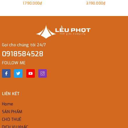
1.790.000₫
3.190.000₫
Gọi cho chúng tôi 24/7
0918584528
FOLLOW ME
LIÊN KẾT
Home
SẢN PHẨM
CHO THUÊ
DỊCH VỤ KHÁC