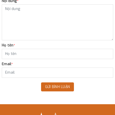
Nội dung
*
Họ tên
*
Email
*
GỬI BÌNH LUẬN