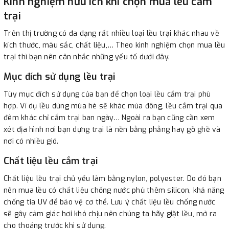
Kinh nghiệm hữu ích khi chọn mua lều cắm
trại
Trên thị trường có đa dạng rất nhiều loại lều trại khác nhau về
kích thước, màu sắc, chất liệu,… Theo kinh nghiệm chọn mua lều
trại thì bạn nên cân nhắc những yếu tố dưới đây.
Mục đích sử dụng lều trại
Tùy mục đích sử dụng của bạn để chọn loại lều cắm trại phù
hợp. Ví dụ lều dùng mùa hè sẽ khác mùa đông, lều cắm trại qua
đêm khác chỉ cắm trại ban ngày… Ngoài ra bạn cũng cần xem
xét địa hình nơi bạn dựng trại là nền bằng phẳng hay gồ ghề và
nơi có nhiều gió.
Chất liệu lều cắm trại
Chất liệu lều trại chủ yếu làm bằng nylon, polyester. Do đó bạn
nên mua lều có chất liệu chống nước phủ thêm silicon, khả năng
chống tia UV để bảo vệ cơ thể. Lưu ý chất liệu lều chống nước
sẽ gây cảm giác hơi khó chịu nên chúng ta hãy giặt lều, mở ra
cho thoáng trước khi sử dụng.