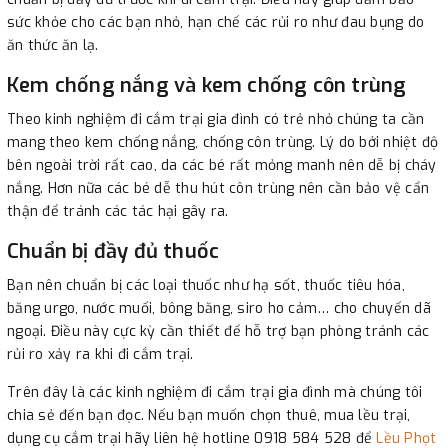
sức khỏe cho các bạn nhỏ, hạn chế các rủi ro như đau bụng do
ăn thức ăn lạ.
Kem chống nắng và kem chống côn trùng
Theo kinh nghiệm đi cắm trại gia đình có trẻ nhỏ chúng ta cần
mang theo kem chống nắng, chống côn trùng. Lý do bởi nhiệt độ
bên ngoài trời rất cao, da các bé rất mỏng manh nên dễ bị cháy
nắng. Hơn nữa các bé dễ thu hút côn trùng nên cần bảo vệ cẩn
thận để tránh các tác hại gây ra.
Chuẩn bị đầy đủ thuốc
Bạn nên chuẩn bị các loại thuốc như hạ sốt, thuốc tiêu hóa,
băng urgo, nước muối, bông băng, siro ho cảm… cho chuyến dã
ngoại. Điều này cực kỳ cần thiết để hỗ trợ bạn phòng tránh các
rủi ro xảy ra khi đi cắm trại.
Trên đây là các kinh nghiệm đi cắm trại gia đình mà chúng tôi
chia sẻ đến bạn đọc. Nếu bạn muốn chọn thuê, mua lều trại,
dụng cụ cắm trại hãy liên hệ hotline 0918 584 528 để
Lều Phọt