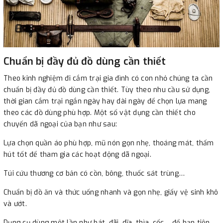
Chuẩn bị đầy đủ đồ dùng cần thiết
Theo kinh nghiệm đi cắm trại gia đình có con nhỏ chúng ta cần
chuẩn bị đầy đủ đồ dùng cần thiết. Tùy theo nhu cầu sử dụng,
thời gian cắm trại ngắn ngày hay dài ngày để chọn lựa mang
theo các đồ dùng phù hợp. Một số vật dụng cần thiết cho
chuyến dã ngoại của bạn như sau:
Lựa chọn quần áo phù hợp, mũ nón gọn nhẹ, thoáng mát, thấm
hút tốt để tham gia các hoạt động dã ngoại.
Túi cứu thương cơ bản có cồn, bông, thuốc sát trùng…
Chuẩn bị đồ ăn và thức uống nhanh và gọn nhẹ, giấy vệ sinh khô
và ướt.
Dụng cụ dùng một lần như bát, đãi, dĩa, thìa, cốc… để bạn tiện