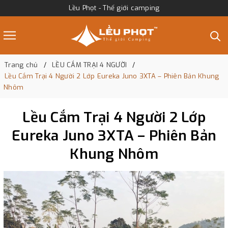
Lều Phọt - Thế giới camping
Trang chủ
LỀU CẮM TRẠI 4 NGƯỜI
Lều Cắm Trại 4 Người 2 Lớp Eureka Juno 3XTA – Phiên Bản Khung
Nhôm
Lều Cắm Trại 4 Người 2 Lớp
Eureka Juno 3XTA – Phiên Bản
Khung Nhôm