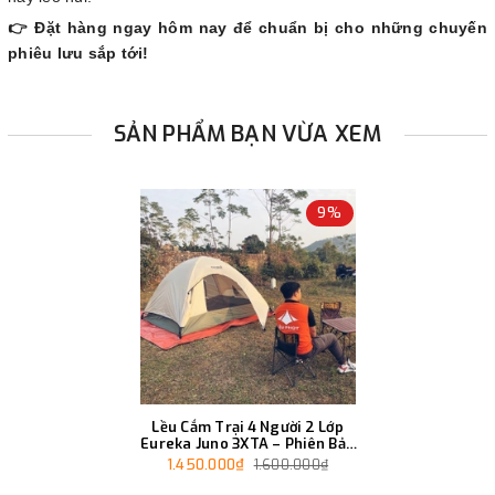
👉 Đặt hàng ngay hôm nay để chuẩn bị cho những chuyến
phiêu lưu sắp tới!
SẢN PHẨM BẠN VỪA XEM
9%
Lều Cắm Trại 4 Người 2 Lớp
Eureka Juno 3XTA – Phiên Bản
Khung Nhôm
1.450.000₫
1.600.000₫