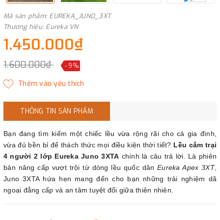
Mã sản phẩm: EUREKA_JUNO_3XT
Thương hiệu: Eureka VN
1.450.000₫
1.600.000₫
- 9%
THÔNG TIN SẢN PHẨM
Bạn đang tìm kiếm một chiếc lều vừa rộng rãi cho cả gia đình,
vừa đủ bền bỉ để thách thức mọi điều kiện thời tiết?
Lều cắm trại
4 người 2 lớp Eureka Juno 3XTA
chính là câu trả lời. Là phiên
bản nâng cấp vượt trội từ dòng lều quốc dân
Eureka Apex 3XT
,
Juno 3XTA hứa hẹn mang đến cho bạn những trải nghiệm dã
ngoại đẳng cấp và an tâm tuyệt đối giữa thiên nhiên.