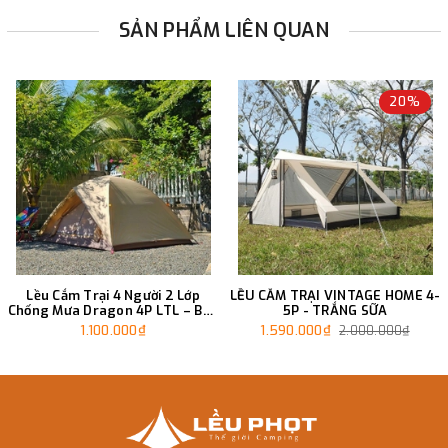
SẢN PHẨM LIÊN QUAN
20%
Lều Cắm Trại 4 Người 2 Lớp
LỀU CẮM TRẠI VINTAGE HOME 4-
Chống Mưa Dragon 4P LTL – Bền
5P - TRẮNG SỮA
Bỉ & Chống Nước Cực Tốt
1.100.000₫
1.590.000₫
2.000.000₫