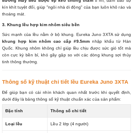
đường may đều được ép keo chống thấm
tỉ mỉ, đảm bảo sự
kín khít tuyệt đối, giúp "ngôi nhà di động" của bạn luôn khô ráo và
thoáng mát.
3. Khung lều hợp kim nhôm siêu bền
Sức mạnh của lều nằm ở bộ khung. Eureka Juno 3XTA sử dụng
khung hợp kim nhôm cao cấp #9.5mm
nhập khẩu từ Hàn
Quốc. Khung nhôm không chỉ giúp lều chịu được sức gió tốt mà
còn cực kỳ bền bỉ, khó gãy gập so với các dòng khung sợi thủy
tinh thông thường.
Thông số kỹ thuật chi tiết lều Eureka Juno 3XTA
Để giúp bạn có cái nhìn khách quan nhất trước khi quyết định,
dưới đây là bảng thông số kỹ thuật chuẩn xác của sản phẩm:
Đặc tính
Thông số chi tiết
Loại lều
Lều 2 lớp (4 người)