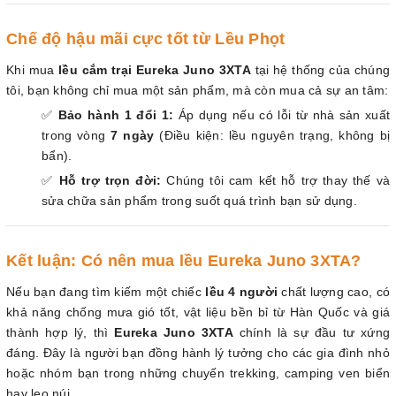
Chế độ hậu mãi cực tốt từ Lều Phọt
Khi mua
lều cắm trại Eureka Juno 3XTA
tại hệ thống của chúng
tôi, bạn không chỉ mua một sản phẩm, mà còn mua cả sự an tâm:
✅
Bảo hành 1 đổi 1:
Áp dụng nếu có lỗi từ nhà sản xuất
trong vòng
7 ngày
(Điều kiện: lều nguyên trạng, không bị
bẩn).
✅
Hỗ trợ trọn đời:
Chúng tôi cam kết hỗ trợ thay thế và
sửa chữa sản phẩm trong suốt quá trình bạn sử dụng.
Kết luận: Có nên mua lều Eureka Juno 3XTA?
Nếu bạn đang tìm kiếm một chiếc
lều 4 người
chất lượng cao, có
khả năng chống mưa gió tốt, vật liệu bền bỉ từ Hàn Quốc và giá
thành hợp lý, thì
Eureka Juno 3XTA
chính là sự đầu tư xứng
đáng. Đây là người bạn đồng hành lý tưởng cho các gia đình nhỏ
hoặc nhóm bạn trong những chuyến trekking, camping ven biển
hay leo núi.