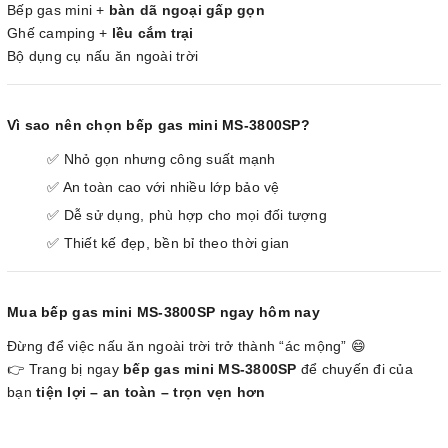
Bếp gas mini +
bàn dã ngoại gấp gọn
Ghế camping +
lều cắm trại
Bộ dụng cụ nấu ăn ngoài trời
Vì sao nên chọn bếp gas mini MS-3800SP?
✅ Nhỏ gọn nhưng công suất mạnh
✅ An toàn cao với nhiều lớp bảo vệ
✅ Dễ sử dụng, phù hợp cho mọi đối tượng
✅ Thiết kế đẹp, bền bỉ theo thời gian
Mua bếp gas mini MS-3800SP ngay hôm nay
Đừng để việc nấu ăn ngoài trời trở thành “ác mộng” 😄
👉 Trang bị ngay
bếp gas mini MS-3800SP
để chuyến đi của
bạn
tiện lợi – an toàn – trọn vẹn hơn