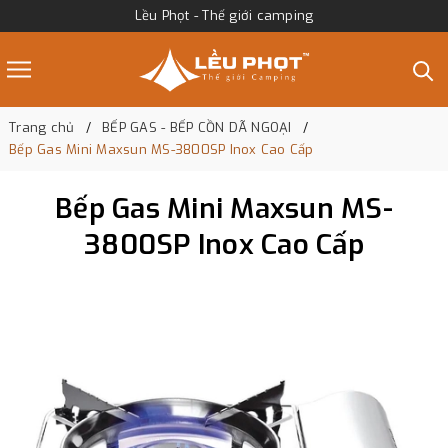
Lều Phọt - Thế giới camping
Trang chủ
BẾP GAS - BẾP CỒN DÃ NGOẠI
Bếp Gas Mini Maxsun MS-3800SP Inox Cao Cấp
Bếp Gas Mini Maxsun MS-
3800SP Inox Cao Cấp