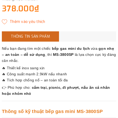
378.000₫
THÔNG TIN SẢN PHẨM
Nếu bạn đang tìm một chiếc
bếp gas mini du lịch
vừa
gọn nhẹ
– an toàn – dễ sử dụng
, thì
MS-3800SP
là lựa chọn cực kỳ đáng
cân nhắc.
🔥 Thiết kế inox sang xịn
🔥 Công suất mạnh 2.9kW nấu nhanh
🔥 Tích hợp chống nổ – an toàn tối đa
👉 Phù hợp cho:
cắm trại, picnic, đi phượt, nấu ăn cá nhân
hoặc nhóm nhỏ
Thông số kỹ thuật bếp gas mini MS-3800SP