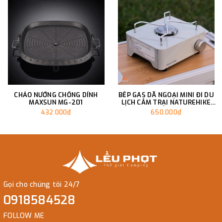
CHẢO NƯỚNG CHỐNG DÍNH
BẾP GAS DÃ NGOẠI MINI ĐI DU
MAXSUN MG-201
LỊCH CẮM TRẠI NATUREHIKE
CNH22CJ011
432.000₫
650.000₫
Gọi cho chúng tôi 24/7
0918584528
FOLLOW ME