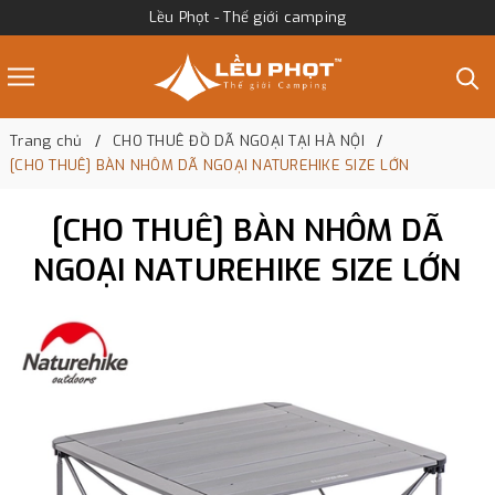
Lều Phọt - Thế giới camping
Trang chủ
CHO THUÊ ĐỒ DÃ NGOẠI TẠI HÀ NỘI
[CHO THUÊ] BÀN NHÔM DÃ NGOẠI NATUREHIKE SIZE LỚN
[CHO THUÊ] BÀN NHÔM DÃ
NGOẠI NATUREHIKE SIZE LỚN