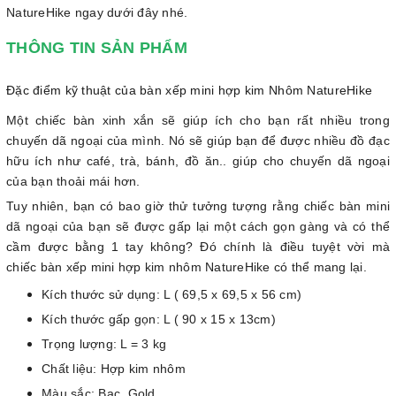
NatureHike ngay dưới đây nhé.
THÔNG TIN SẢN PHẨM
Đặc điểm kỹ thuật của bàn xếp mini hợp kim Nhôm NatureHike
Một chiếc bàn xinh xắn sẽ giúp ích cho bạn rất nhiều trong
chuyến dã ngoại của mình. Nó sẽ giúp bạn để được nhiều đồ đạc
hữu ích như café, trà, bánh, đồ ăn.. giúp cho chuyến dã ngoại
của bạn thoải mái hơn.
Tuy nhiên, bạn có bao giờ thử tưởng tượng rằng chiếc bàn mini
dã ngoại của bạn sẽ được gấp lại một cách gọn gàng và có thể
cầm được bằng 1 tay không? Đó chính là điều tuyệt vời mà
chiếc bàn xếp mini hợp kim nhôm NatureHike có thể mang lại.
Kích thước sử
dụng: L ( 69,5 x 69,5 x 56 cm)
Kích thước gấp gọn: L ( 90 x 15 x 13cm)
Trọng lượng: L = 3 kg
Chất liệu: Hợp kim nhôm
Màu sắc: Bạc, Go
ld