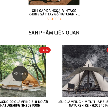
GHẾ GẤP DÃ NGOẠI VINTAGE
KHUNG SẮT TAY GỖ NATUREHIKE
CNK2300JU012
580.000₫
SẢN PHẨM LIÊN QUAN
14%
Hết hàng
MÔNG CỔ GLAMPING 5-8 NGƯỜI
LỀU GLAMPING KIM TỰ THÁP 5-8
NATUREHIKE NH20ZP005
NATUREHIKE NH20ZP014