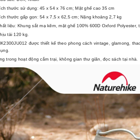
ích thước sử dụng: 45 x 54 x 76 cm; Mặt ghế cao 35 cm
ích thước gấp gọn: 54 x 7,5 x 62,5 cm; Nặng khoảng 2,7 kg
hất liệu: Khung sắt mạ kẽm, mặt ghế 100% 600D Oxford Polyester, t
hịu tải 120 kg.
2300JU012 được thiết kế theo phong cách vintage, glamong, thao t
dụng.
g trong hoạt động cắm trại, không gian thư giãn, đọc sách tại nhà.