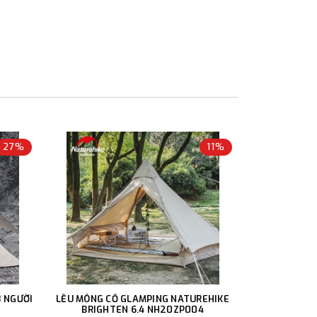
27%
11%
 NGƯỜI
LỀU MÔNG CỔ GLAMPING NATUREHIKE
BRIGHTEN 6.4 NH20ZP004