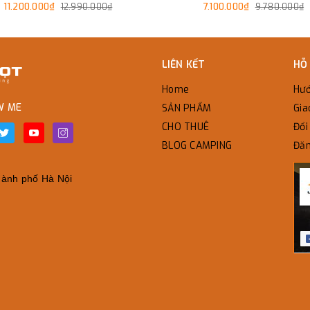
11.200.000₫
7.100.000₫
12.990.000₫
9.780.000₫
LIÊN KẾT
HỖ
Home
Hướ
W ME
SẢN PHẨM
Gia
CHO THUÊ
Đổi 
BLOG CAMPING
Đăn
̀nh phố Hà Nội