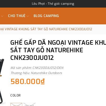
Lều Phọt - Thế giới camping
M
CHO THUÊ
BLOG CAMPING
ẠI VINTAGE KHUNG SẮT TAY GỖ NATUREHIKE CNK2300JU012
GHẾ GẤP DÃ NGOẠI VINTAGE KH
SẮT TAY GỖ NATUREHIKE
CNK2300JU012
Mã sản phẩm: CNK2300JU012/DEN
Thương hiệu: Naturehike Outdoors
580.000₫
COLOR