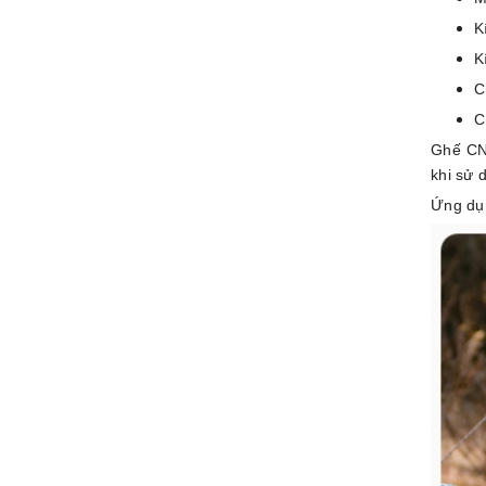
K
K
C
C
Ghế CNK
khi sử 
Ứng dụn