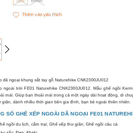
ĐEN
KHAKI
p dã ngoại khung sắt tay gỗ Naturehike CNK2300JU012
p ngoài trời FE01 Naturehike CNK2300JU012. Mẫu ghế ngồi Kermit
oải mái. Giúp bạn thoải mái trong cả một ngày dài hoạt động, di c
ư giãn, dành nhiều thời gian bên gia đình, bạn bè ngoài thiên nhiên.
G SỐ GHẾ XẾP NGOÀI DÃ NGOẠI FE01 NATUREHI
hế ngồi du lịch, cắm trại; Ghế xếp thư giãn; Ghế ngồi câu cá
àu sắc: Đen; Khaki