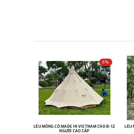
6%
LỀU MÔNG CỔ MADE IN VIETNAM CHO 8-12
LỀU 
NGƯỜI CAO CẤP