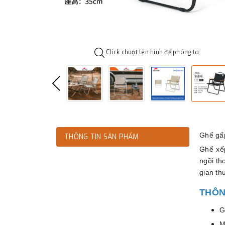
Click chuột lên hình để phóng to
Ghế gấ
THÔNG TIN SẢN PHẨM
Ghế xế
ngồi th
gian th
THÔN
G
M